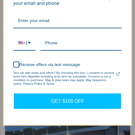
your email and phone
serie ufo high bay?
NEXT
Aug 24, 2020
¿Cuál es la mejor luz de gran altura?
+1
Receive offers via text message
Text me with news and offers? By checking this box, I consent to receive
texts from Hyperlite including texts sent by autodialer. Consent is not a
condition to purchase. Msg & data rates may apply. Msg frequency
More to Read
varies. Privacy Policy & Terms.
GET $100 OFF