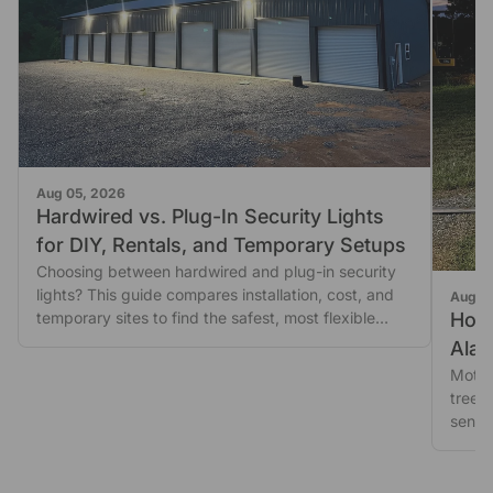
Aug 05, 2026
Hardwired vs. Plug-In Security Lights
for DIY, Rentals, and Temporary Setups
Choosing between hardwired and plug-in security
lights? This guide compares installation, cost, and
Aug 0
How 
temporary sites to find the safest, most flexible
setup.
Alar
Win
Motion
trees
sensit
nuisan