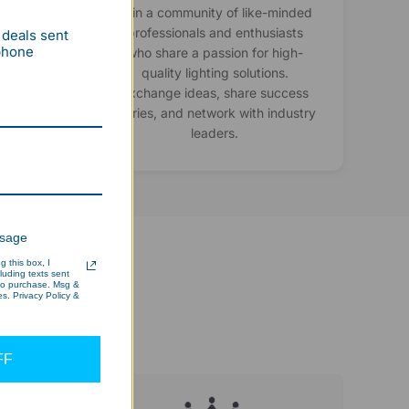
nts,
Join a community of like-minded
 and
professionals and enthusiasts
 deals sent
 phone
ide
who share a passion for high-
ghting
quality lighting solutions.
Exchange ideas, share success
stories, and network with industry
leaders.
ssage
 this box, I
cluding texts sent
 to purchase. Msg &
s. Privacy Policy &
FF