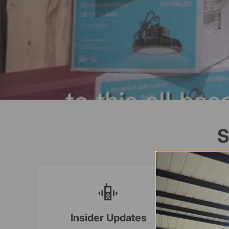
S
📳
Insider Updates