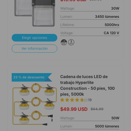
Wattage:
30W
Lumen:
3450 lúmenes
Lifetime:
5000hrs
Voltage:
CA 120 V
Elegir opciones
Ver información
Cadena de luces LED de
23 % de descuento
trabajo Hyperlite
Construction - 50 pies, 100
pies, 5000k
19
$49.99 USD
$64.99
Wattage:
50W
Lumen:
5000 lúmenes