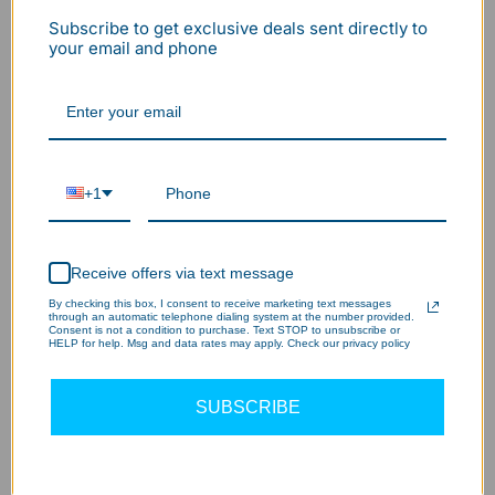
Subscribe to get exclusive deals sent directly to
your email and phone
Cadena de luces LED de
8 % de descuento
trabajo Hyperlite
Construction - 50 pies, 100
pies, 5000k
$59.99 USD
$64.99
+1
Wattage:
50W
Lumen:
5000 lúmenes
Lifetime:
35000hrs
Receive offers via text message
Elegir opciones
Voltage:
CA 120 V
By checking this box, I consent to receive marketing text messages
through an automatic telephone dialing system at the number provided.
Consent is not a condition to purchase. Text STOP to unsubscribe or
Ver información
HELP for help. Msg and data rates may apply. Check our privacy policy
SUBSCRIBE
Cadena de luces LED de
25 % de descuento
trabajo Hyperlite
Construction - 50 pies, 100