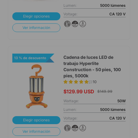
Lumen:
5000 lúmenes
Voltage:
CA 120 V
Elegir opciones
Ver información
Cadena de luces LED de
13 % de descuento
trabajo Hyperlite
Construction - 50 pies, 100
pies, 5000k
10
$129.99 USD
$149.99
Wattage:
50W
Lumen:
5000 lúmenes
Voltage:
CA 120 V
Elegir opciones
Ver información