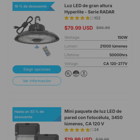
Luz LED de gran altura
18 % de descuento
Hyperlite - Serie RADAR
102
$79.99 USD
$96.99
Wattage:
150W
Lumen:
21000 lúmenes
Lifetime:
50000hrs
Voltage:
CA 120-277V
Elegir opciones
Ver información
Mini paquete de luz LED de
Hasta un 33 % de
pared con fotocélula, 3450
descuento
lúmenes, CA 120 V
24
$19.99 USD
$29.99