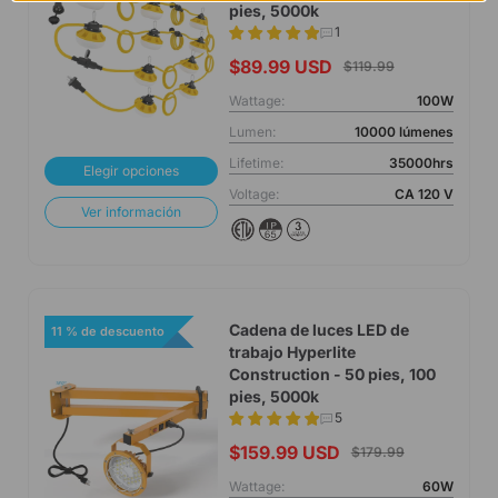
pies, 5000k
1
$89.99 USD
$119.99
Wattage:
100W
Lumen:
10000 lúmenes
Lifetime:
35000hrs
Elegir opciones
Voltage:
CA 120 V
Ver información
Cadena de luces LED de
11 % de descuento
trabajo Hyperlite
Construction - 50 pies, 100
pies, 5000k
5
$159.99 USD
$179.99
Wattage:
60W