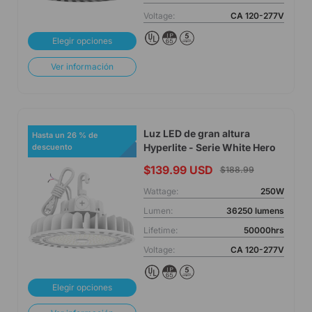
Voltage:
CA 120-277V
Elegir opciones
Ver información
Luz LED de gran altura
Hasta un 26 % de
Hyperlite - Serie White Hero
descuento
$139.99 USD
$188.99
Wattage:
250W
Lumen:
36250 lumens
Lifetime:
50000hrs
Voltage:
CA 120-277V
Elegir opciones