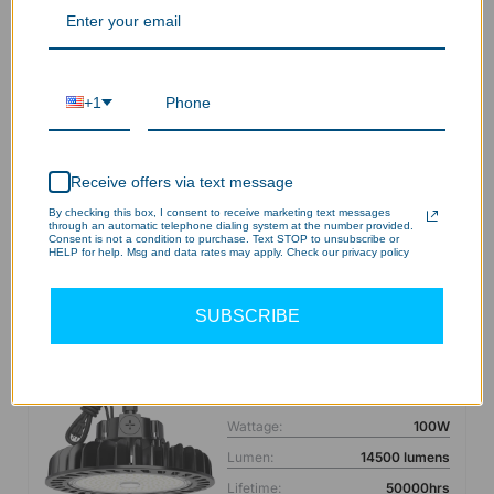
$99.99 USD
$119.99
Wattage:
200W
Lumen:
29000 lumens
Lifetime:
50000hrs
+1
Voltage:
CA 120-277V
Elegir opciones
Receive offers via text message
Ver información
By checking this box, I consent to receive marketing text messages
through an automatic telephone dialing system at the number provided.
Consent is not a condition to purchase. Text STOP to unsubscribe or
HELP for help. Msg and data rates may apply. Check our privacy policy
Luz LED de gran altura
SUBSCRIBE
Hasta un 33 % de
Hyperlite - Serie Black Hero
descuento
62
$59.99 USD
$89.99
Wattage:
100W
Lumen:
14500 lumens
Lifetime:
50000hrs