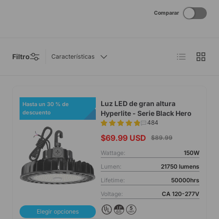
Comparar
Lista
Cuadrícu
Filtro
Características
Luz LED de gran altura
Hasta un 30 % de
Hyperlite - Serie Black Hero
descuento
484
$69.99 USD
$89.99
Wattage:
150W
Lumen:
21750 lumens
Lifetime:
50000hrs
Voltage:
CA 120-277V
Elegir opciones