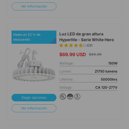
Ver información
Luz LED de gran altura
Hasta un 22 % de
Hyperlite - Serie White Hero
descuento
431
$69.99 USD
$89.99
Wattage:
150W
Lumen:
21750 lumens
Lifetime:
50000hrs
Voltage:
CA 120-277V
Elegir opciones
Ver información