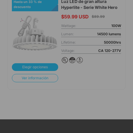
Luz LED de gran altura
Hasta un 33 % de
Hyperlite - Serie White Hero
descuento
$59.99 USD
$89.99
Wattage:
100W
Lumen:
14500 lumens
Lifetime:
50000hrs
Voltage:
CA 120-277V
Elegir opciones
Ver información