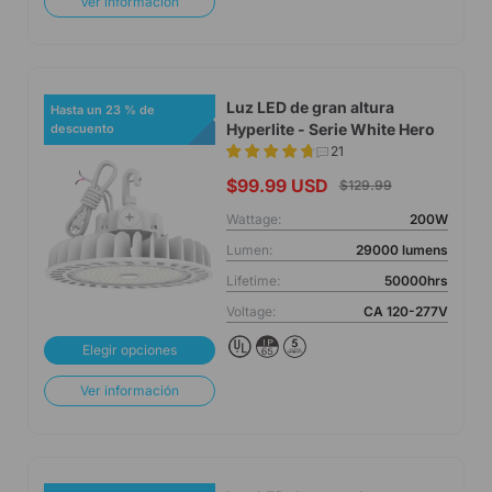
Ver información
Luz LED de gran altura
Hasta un 23 % de
Hyperlite - Serie White Hero
descuento
21
$99.99 USD
$129.99
Wattage:
200W
Lumen:
29000 lumens
Lifetime:
50000hrs
Voltage:
CA 120-277V
Elegir opciones
Ver información