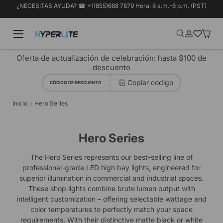
¿NECESITAS AYUDA? ☎ +1(855)688 7879 Hora: 6 a.m.-6 p.m. (PST)
Ir al contenido
Menú
Buscar
Iniciar sesió
Wish-list
Cesta
Buscar
Tipo de producto
Buscar
Todos
Oferta de actualización de celebración: hasta $100 de
descuento
Copiar código
CÓDIGO DE DESCUENTO
Inicio
Hero Series
Hero Series
The Hero Series represents our best-selling line of
professional-grade LED high bay lights, engineered for
superior illumination in commercial and industrial spaces.
These shop lights combine brute lumen output with
intelligent customization – offering selectable wattage and
color temperatures to perfectly match your space
requirements. With their distinctive matte black or white