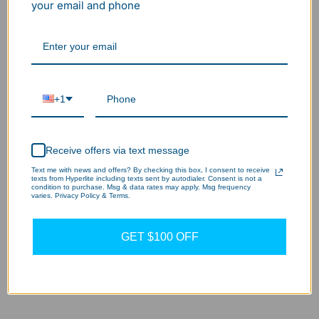
your email and phone
Elegir opciones
Ver información
+1
Flowgo 40A Level 2 Tesla
Charger (NACS) – 240V
$239.99 USD
Receive offers via text message
Text me with news and offers? By checking this box, I consent to receive
texts from Hyperlite including texts sent by autodialer. Consent is not a
condition to purchase. Msg & data rates may apply. Msg frequency
varies. Privacy Policy & Terms.
Elegir opciones
GET $100 OFF
Ver información