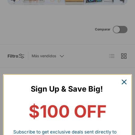
Comparar
Lista
Cuadrícu
Filtro
Más vendidos
Flowgo Level 2 Smart EV
Sign Up & Save Big!
Charger, 240V
$399.99 USD
$100 OFF
Subscribe to get exclusive deals sent directly to